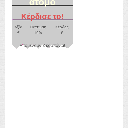
άτομο
Κέρδισε το!
Αξία
Έκπτωση
Κέρδος
€
10%
€
Απομένουν 8 κουπόνια!